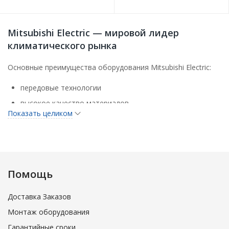
Mitsubishi Electric — мировой лидер
климатического рынка
Основные преимущества оборудования Mitsubishi Electric:
передовые технологии
высокое качество материалов
Показать целиком
энергоэффективность
бесшумность
экологичность
надежность. Многоступенчатый контроль на каждом
Помощь
этапе производства
высокий уровень сервисного обслуживания
Доставка Заказов
Основные направления деятельности:
Монтаж оборудования
Гарантийные сроки