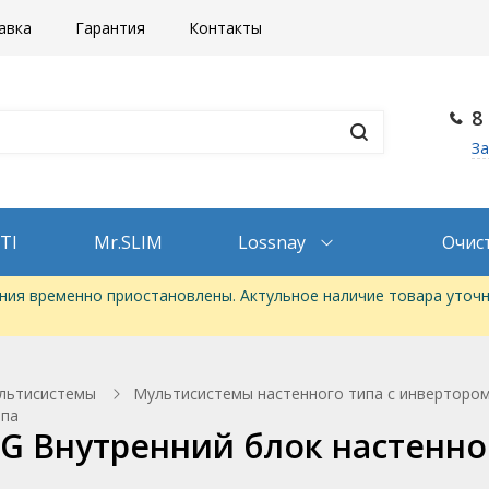
авка
Гарантия
Контакты
8
За
TI
Mr.SLIM
Lossnay
Очис
ия временно приостановлены. Актульное наличие товара уточн
льтисистемы
Мультисистемы настенного типа с инвертором
ипа
0VG Внутренний блок настенно