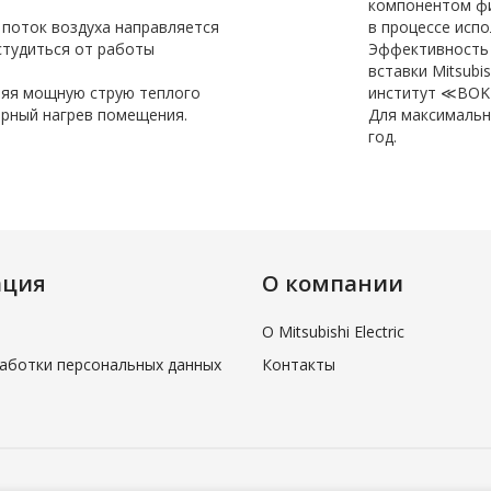
компонентом фи
поток воздуха направляется
в процессе испо
студиться от работы
Эффективность
вставки Mitsubi
ляя мощную струю теплого
институт ≪BOKEN
ерный нагрев помещения.
Для максимальн
год.
ация
О компании
О Mitsubishi Electric
аботки персональных данных
Контакты