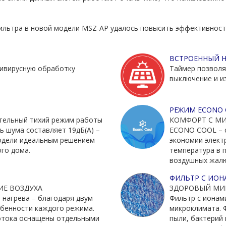
фильтра в новой модели MSZ-AP удалось повысить эффективнос
ВСТРОЕННЫЙ 
тивирусную обработку
Таймер позволяе
выключение и и
РЕЖИМ ECONO 
тельный тихий режим работы
КОМФОРТ С М
ь шума составляет 19дБ(А) –
ECONO COOL – 
модели идеальным решением
экономии элект
го дома.
температура в 
воздушных жалю
ФИЛЬТР С ИОН
ИЕ ВОЗДУХА
ЗДОРОВЫЙ МИ
нагрева – благодаря двум
Фильтр с ионам
бенности каждого режима.
микроклимата. 
отока оснащены отдельными
пыли, бактерий