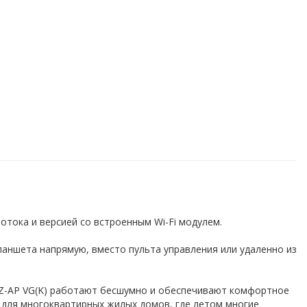
тока и версией со встроенным Wi-Fi модулем.
аншета напрямую, вместо пульта управления или удаленно из
MSZ-AP VG(K) работают бесшумно и обеспечивают комфортное
 для многоквартирных жилых домов, где летом многие