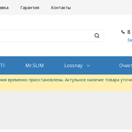
авка
Гарантия
Контакты
8
За
TI
Mr.SLIM
Lossnay
Очис
ия временно приостановлены. Актульное наличие товара уточн