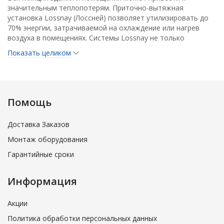
значительным теплопотерям. Приточно-вытяжная
установка Lossnay (Лоссней) позволяет утилизировать до
70% энергии, затрачиваемой на охлаждение или нагрев
воздуха в помещениях. Системы Lossnay не только
снижают операционные затраты на электроэнергию, но и
Показать целиком
позволяют снизить стоимость оборудования до 30%
благодаря установке менее мощных моделей.
Вентиляционная установка Lossnay утилизирует явную и
скрытую теплоту воздуха, то есть почти выравнивает не
только температуру приточного и вытяжного воздуха, но и
Помощь
его влагосодержание. Благодаря использованию
специального материала рекуператора приточный воздух
Доставка Заказов
охлаждается и осушается летом, а также нагревается и
увлажняется зимой за счет вытяжного воздуха. Материал
Монтаж оборудования
рекуператора имеет избирательную проницаемость к
Гарантийные сроки
различным газам, что обеспечивает свободное
прохождение водяного пара и препятствует прониканию
загрязняющих веществ (углекислый газ, аммиак) через
Информация
стенки теплообменника.
Акции
Политика обработки персональных данных