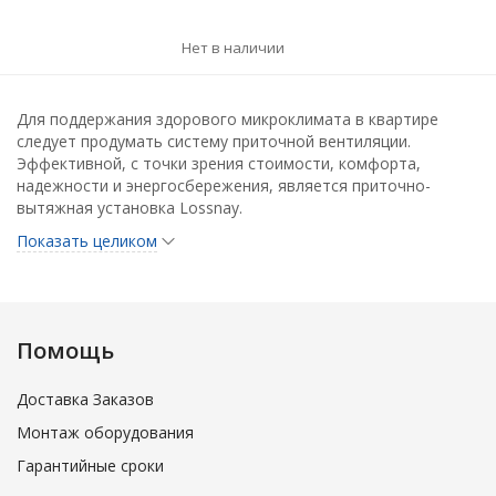
Нет в наличии
Для поддержания здорового микроклимата в квартире
следует продумать систему приточной вентиляции.
Эффективной, с точки зрения стоимости, комфорта,
надежности и энергосбережения, является приточно-
вытяжная установка Lossnay.
Показать целиком
В установках Lossnay установлен запатентованный
компанией Mitsubishi Electric рекуператор, где приточный и
вытяжной воздух обмениваются теплотой и влагой. Зимой
воздух, подаваемый в комнату, подогревается и
увлажняется теплым воздухом, который удаляется из
Помощь
комнаты. Летом, наоборот, подаваемый воздух частично
охлаждается и осушается. Это не только снижает
Доставка Заказов
потребление энергии, но и улучшает самочувствие.
Монтаж оборудования
В установке Lossnay нет движущихся частей, кроме
Гарантийные сроки
вентилятора, поэтому она нуждается лишь в несложном
обслуживании — чистке фильтра и теплообменника.