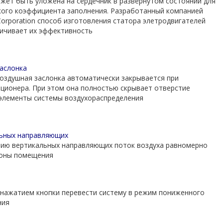
жет быть уложена на сердечник в развернутом состоянии для
ого коэффициента заполнения. Разработанный компанией
ic Corporation способ изготовления статора элетродвигателей
ичивает их эффективность
аслонка
оздушная заслонка автоматически закрывается при
ционера. При этом она полностью скрывает отверстие
 элементы системы воздухораспределения
льных направляющих
ию вертикальных направляющих поток воздуха равномерно
зоны помещения
нажатием кнопки перевести систему в режим пониженного
ния