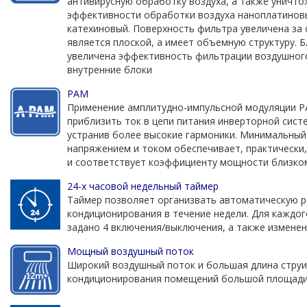
антивирусную обработку воздуха, а также уничто
эффективности обработки воздуха наноплатинов
катехиновый. Поверхность фильтра увеличена за с
является плоской, а имеет объемную структуру. 
увеличена эффективность фильтрации воздушного
внутренние блоки
PAM
Применение амплитудно-импульсной модуляции 
приблизить ток в цепи питания инверторной сист
устранив более высокие гармоники. Минимальный
напряжением и током обеспечивает, практически,
и соответствует коэффициенту мощности близком
24-х часовой недельный таймер
Таймер позволяет организвать автоматическую 
кондиционирования в течение недели. Для каждо
задано 4 включения/выключения, а также измене
Мощный воздушный поток
Широкий воздушный поток и большая длина стру
кондиционирования помещений большой площади