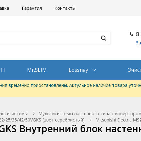
авка
Гарантия
Контакты
8
За
TI
Mr.SLIM
Lossnay
Очис
ия временно приостановлены. Актульное наличие товара уточн
льтисистемы
Мультисистемы настенного типа с инвертором
2/25/35/42/50VGKS (цвет серебристый)
Mitsubishi Electric 
2VGKS Внутренний блок настен