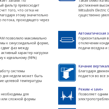
жает запахи. По
Такая обмотка мо
ый фильтр превосходит
достижения высок
чет того, что сетка не
Mitsubishi Electr
Благодаря этому значительно
существенно увел
 потока, проходящего через
Автоматическая з
PAM позволило максимально
Горизонтальная в
емы к синусоидальной форме,
отключении конди
 сдвиг фаз между
подачи воздуха и
 активный характер нагрузки
у к идеальному (98%)
Качание вертика
работу системы
Благодаря движен
го дня недели может быть
подается во все 
ние целевой температуры
Режим «i save»
и необходимы для
Позволяет одним 
 или сложной формы
электропотребле