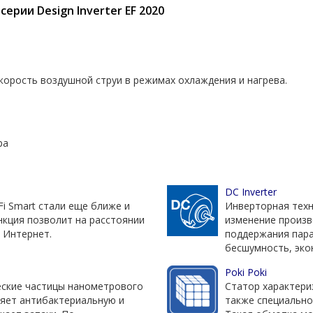
 серии Design Inverter EF 2020
орость воздушной струи в режимах охлаждения и нагрева.
ра
DC Inverter
-Fi Smart стали еще ближе и
Инверторная техно
нкция позволит на расстоянии
изменение произв
 Интернет.
поддержания пар
бесшумность, эко
Poki Poki
еские частицы нанометрового
Статор характери
яет антибактериальную и
также специальной