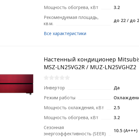
Мощность обогрева, кВт
3.2
Рекомендуемая площадь,
до 22 / до 
кв.м.
Все характеристики
Настенный кондиционер Mitsubish
MSZ-LN25VG2R / MUZ-LN25VGHZ2
Инвертор
Да
Режим работы
Охлаждени
Мощность охлаждения, кВт
2.5
Мощность обогрева, кВт
3.2
Сезонная
10.5 (A+++)
энергоэффективность (SEER)