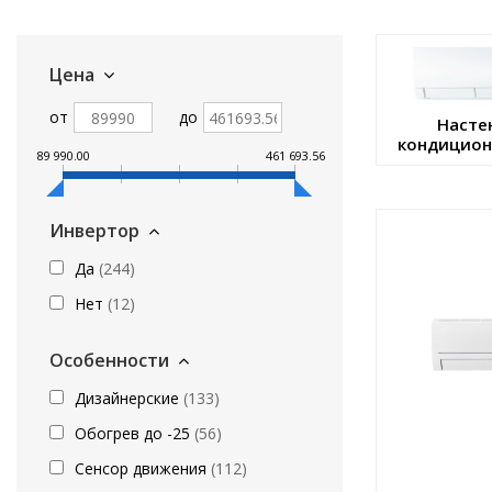
Цена
от
до
Насте
кондицион
89 990.00
182 915.89
275 841.78
368 767.67
461 693.56
Инвертор
Да
(
244
)
Нет
(
12
)
Особенности
Дизайнерские
(
133
)
Обогрев до -25
(
56
)
Сенсор движения
(
112
)