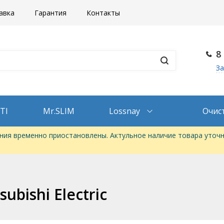
авка
Гарантия
Контакты
8
За
TI
Mr.SLIM
Lossnay
Очис
ия временно приостановлены. Актульное наличие товара уточн
bishi Electric