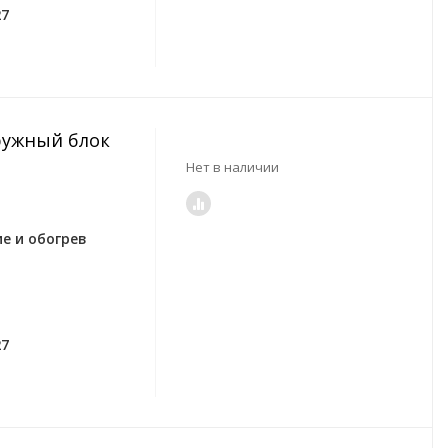
27
аружный блок
Нет в наличии
е и обогрев
27