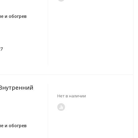
е и обогрев
27
R Внутренний
Нет в наличии
е и обогрев