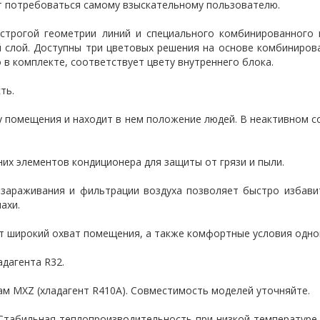
т потребоваться самому взыскательному пользователю.
 строгой геометрии линий и специального комбинированного
й слой. Доступны три цветовых решения на основе комбиниров
 в комплекте, соответствует цвету внутреннего блока.
ть.
ну помещения и находит в нем положение людей. В неактивном 
нних элементов кондиционера для защиты от грязи и пыли.
ззараживания и фильтрации воздуха позволяет быстро избавит
ахи.
т широкий охват помещения, а также комфортные условия одно
адагента R32.
м MXZ (хладагент R410A). Совместимость моделей уточняйте.
Стабильная теплопроизводительность при низкой температуре