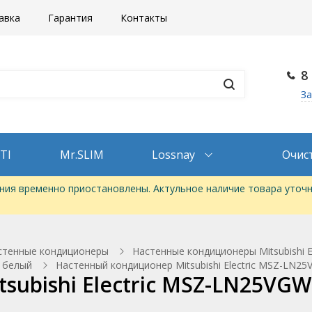
авка
Гарантия
Контакты
8
За
TI
Mr.SLIM
Lossnay
Очис
ия временно приостановлены. Актульное наличие товара уточн
стенные кондиционеры
Настенные кондиционеры Mitsubishi
й белый
Настенный кондиционер Mitsubishi Electric MSZ-LN
subishi Electric MSZ-LN25VG