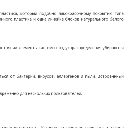
 пластика, который подобно лакокрасочному покрытию типа
анного пластика и одна линейка блоков натурального белого
состоянии элементы системы воздухораспределения убираются
ься от бактерий, вирусов, аллергенов и пыли. Встроеннный
временно для нескольких пользователей.
 наружного воздуха. Установлен электронагреватель поддона