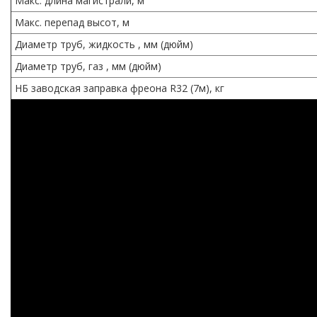
Макс. длина магистрали, м
Макс. перепад высот, м
Диаметр труб, жидкость , мм (дюйм)
Диаметр труб, газ , мм (дюйм)
НБ заводская заправка фреона R32 (7м), кг