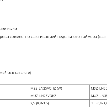
ние пыли
рева совместно с активацией недельного таймера (шаг
ей см.в каталоге)
MSZ-LN25VGHZ (W)
MSZ-LN35
MUZ-LN25VGHZ
MUZ-LN3
2,5 (0,8-3,5)
3,5 (0,8-4,