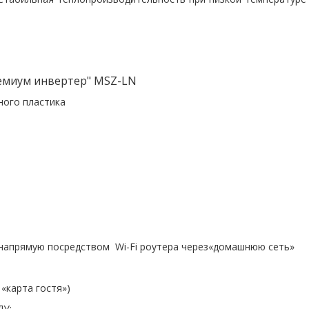
Премиум инвертер" MSZ-LN
ного пластика
 напрямую посредством Wi-Fi роутера через«домашнюю сеть»
 «карта гостя»)
ПДУ: