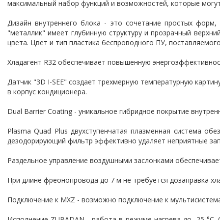
максимальный набор функций и возможностей, которые могу
Дизайн внутреннего блока - это сочетание простых форм,
"металлик" имеет глубинную структуру и прозрачный верхни
цвета. Цвет и тип пластика беспроводного ПУ, поставляемого
Хладагент R32 обеспечивает повышенную энергоэффективнос
Датчик "3D I-SEE" создает трехмерную температурную карти
в корпус кондиционера.
Dual Barrier Coating - уникальное гибридное покрытие внутре
Plasma Quad Plus двухступенчатая плазменная система обе
дезодорирующий фильтр эффективно удаляет неприятные зап
Раздельное управление воздушными заслонками обеспечивае
При длине фреонопровода до 7 м не требуется дозаправка хл
Подключение к MXZ - возможно подключение к мультисистема
Исполнение ZUBADAN - работа в режиме нагрева до -25 °С. 