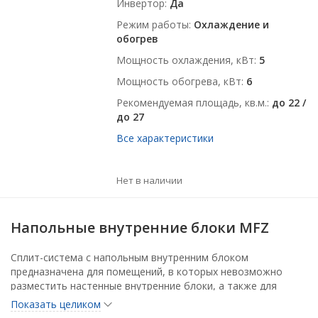
Инвертор
Да
Режим работы
Охлаждение и
обогрев
Мощность охлаждения, кВт
5
Мощность обогрева, кВт
6
Рекомендуемая площадь, кв.м.
до 22 /
до 27
Все характеристики
Нет в наличии
Напольные внутренние блоки MFZ
Сплит-система с напольным внутренним блоком
предназначена для помещений, в которых невозможно
разместить настенные внутренние блоки, а также для
интерьеров, где предпочтительна напольная установка.
Показать целиком
Внутренние блоки имеют изящный дизайн, а также низкий