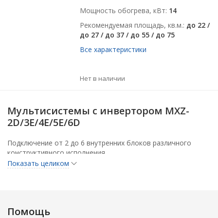
Мощность обогрева, кВт
14
Рекомендуемая площадь, кв.м.
до 22 /
до 27 / до 37 / до 55 / до 75
Все характеристики
Нет в наличии
Мультисистемы с инвертором MXZ-
2D/3E/4E/5E/6D
Подключение от 2 до 6 внутренних блоков различного
конструктивного исполнения.
Показать целиком
Низкий уровень шума и вибраций.
Охлаждение при низкой температуре наружного воздуха.
Помощь
Высокая энергоэффективность: сезонный класс