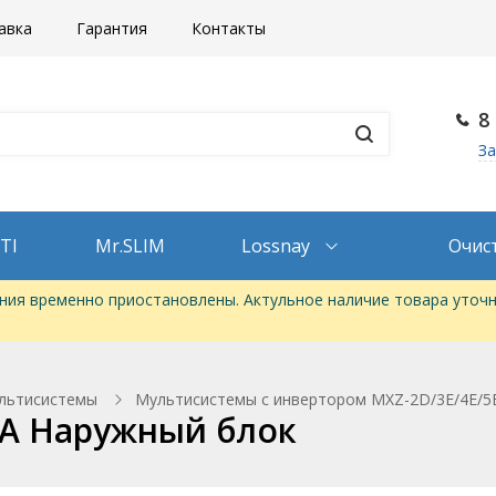
авка
Гарантия
Контакты
8
За
TI
Mr.SLIM
Lossnay
Очис
ия временно приостановлены. Актульное наличие товара уточн
льтисистемы
Мультисистемы с инвертором MXZ-2D/3E/4E/5
3VA Наружный блок