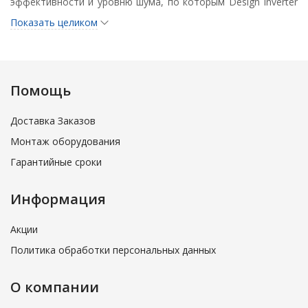
эффективности и уровню шума, по которым Design Inverter
остается лидером в классе.
Показать целиком
Сложная система направляющих воздушного потока
создает оптимальную форму и скорость струи в
режимах охлаждения и нагрева.
Помощь
Внутренние блоки MSZ-EF VE3 комплектуются
бактерицидным фильтром с ионами серебра.
Доставка Заказов
Монтаж оборудования
Гарантийные сроки
Информация
Акции
Политика обработки персональных данных
О компании