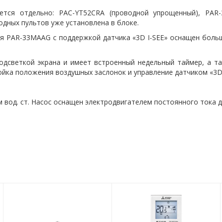
ется отдельно: PAC-YT52CRA (проводной упрощенный), PAR
одных пультов уже установлена в блоке.
я PAR-33MAAG с поддержкой датчика «3D I-SEE» оснащен боль
дсветкой экрана и имеет встроенный недельный таймер, а та
ка положения воздушных заслонок и управление датчиком «3D 
м вод. ст. Насос оснащен электродвигателем постоянного тока