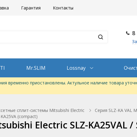
авка
Гарантия
Контакты
8
За
TI
Mr.SLIM
Lossnay
Очис
ия временно приостановлены. Актульное наличие товара уточн
сетные сплит-системы Mitsubishi Electric
Серия SLZ-KA VAL Mit
Z-KA25VA (compact)
subishi Electric SLZ-KA25VAL 