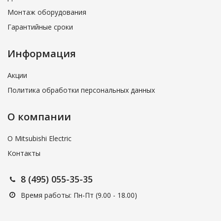
Монтаж оборудования
Пульт управления не входит в комплект внутренних
блоков SEZM25/35/50/60/71DA и заказывается
Гарантийные сроки
отдельно. Предусмотрен выбор из 3 вариантов:
упрощенный проводной пульт управления PAC-YT52CRA,
Информация
проводной пульт PAR-33MAAG, а также комплект из
беспроводного ИК-пульта PAR-SL97A-E и приемника ИК-
сигналов PAR-SA9CA-E.
Акции
Полнофункциональный проводной пульт управления
Политика обработки персональных данных
PAR-33MAAG оснащен большим жидкокристаллическим
экраном с подсветкой. Интерфейс пользователя
О компании
русифицирован.
О Mitsubishi Electric
Контакты
8 (495) 055-35-35
Время работы: Пн-Пт (9.00 - 18.00)