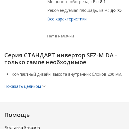
Мощность обогрева, кВт
8.1
Рекомендуемая площадь, кв.м.
до 75
Все характеристики
Нет в наличии
Серия СТАНДАРТ инвертор SEZ-M DA -
только самое необходимое
Компактный дизайн: высота внутренних блоков 200 мм.
Регулируемое статическое давление 5/15/35/50 Па.
Показать целиком
Низкий уровень шума.
Предусмотрен опциональный дренажный насос — PAC-
KE07DM-E.
Помощь
Охлаждение до –15°С (SUZ-KA50/60/71VA6).
Значительные возможности по длине трубопроводов
Доставка Заказов
хладагента и перепаду высот.