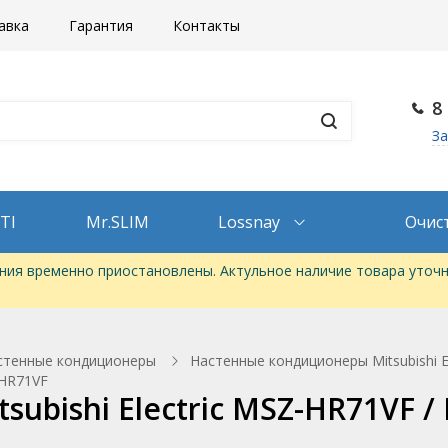
авка
Гарантия
Контакты
8
За
TI
Mr.SLIM
Lossnay
Очис
ия временно приостановлены. Актульное наличие товара уточн
стенные кондиционеры
Настенные кондиционеры Mitsubishi 
-HR71VF
ubishi Electric MSZ-HR71VF 