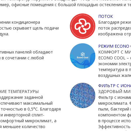
ример, офисные помещения с большой площадью остекления и т
ПОТОК
чении кондиционера
Благодаря режи
ностью скрывает щель подачи
поток распреде
духа.
изображена отр
РЕЖИМ ECONO 
ативных панелей обладают
КОМФОРТ С М
 в сочетании с любой
ECONO COOL – 
экономии элект
температура в 
воздушных жалю
ФИЛЬТР С ИОН
НИЕ ТЕМПЕРАТУРЫ
ЗДОРОВЫЙ МИ
оддержание заданной
Фильтр с ионам
еспечивают максимальный
микроклимата. 
точностью в 0,5°C. Благодаря
пыли, бактерий
и инверторной сплит-
компонентом фи
комфортный микроклимат, а
в процессе испо
я меньшее количество
Эффективность