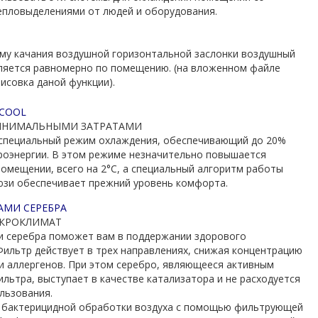
епловыделениями от людей и оборудования.
му качания воздушной горизонтальной заслонки воздушный
ляется равномерно по помещению. (на вложенном файле
исовка даной функции).
COOL
ИНИМАЛЬНЫМИ ЗАТРАТАМИ
специальный режим охлаждения, обеспечивающий до 20%
роэнергии. В этом режиме незначительно повышается
помещении, всего на 2°С, а специальный алгоритм работы
зи обеспечивает прежний уровень комфорта.
АМИ СЕРЕБРА
КРОКЛИМАТ
и серебра поможет вам в поддержании здорового
Фильтр действует в трех направлениях, снижая концентрацию
 и аллергенов. При этом серебро, являющееся активным
льтра, выступает в качестве катализатора и не расходуется
льзования.
 бактерицидной обработки воздуха с помощью фильтрующей