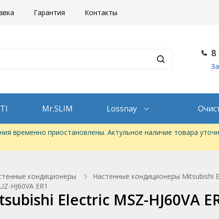
авка
Гарантия
Контакты
8
За
TI
Mr.SLIM
Lossnay
Очис
ия временно приостановлены. Актульное наличие товара уточн
стенные кондиционеры
Настенные кондиционеры Mitsubishi 
MUZ-HJ60VA ER1
ubishi Electric MSZ-HJ60VA E