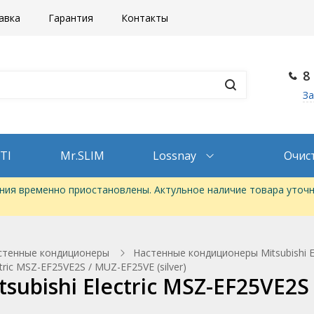
авка
Гарантия
Контакты
8
За
TI
Mr.SLIM
Lossnay
Очис
ия временно приостановлены. Актульное наличие товара уточн
стенные кондиционеры
Настенные кондиционеры Mitsubishi 
ric MSZ-EF25VE2S / MUZ-EF25VE (silver)
bishi Electric MSZ-EF25VE2S /