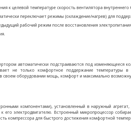
ния к целевой температуре скорость вентилятора внутреннего
матически переключает режимы (охлаждение/нагрев) для подде
едыдущий рабочий режим после восстановления электропитания
ия.
 инвертором автоматически подстраиваются под изменяющееся 
чивает не только комфортное поддержание температуры в
ать в своем оборудовании мощь, комфорт и максимально возможн
тронными компонентами), установленный в наружный агрегат,
 к его электродвигателю. Встроенный микропроцессор собир
ость компрессора для быстрого достижения комфортной темпер