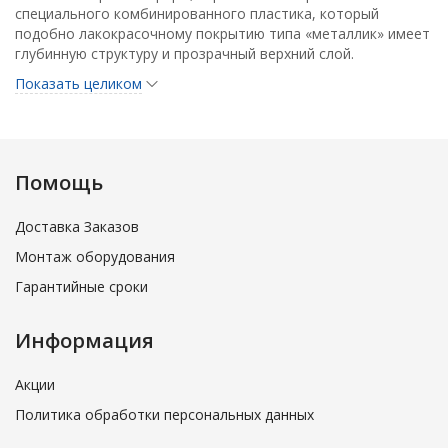
специального комбинированного пластика, который
подобно лакокрасочному покрытию типа «металлик» имеет
глубинную структуру и прозрачный верхний слой.
Предусмотрено три цветовых решения на основе
Показать целиком
комбинированного пластика и одна линейка блоков белого
цвета без прозрачного верхнего слоя.
Помощь
Доставка Заказов
Монтаж оборудования
Гарантийные сроки
Информация
Акции
Политика обработки персональных данных