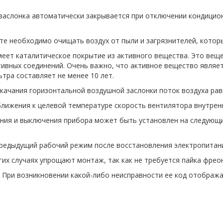
 заслонка автоматически закрывается при отключении кондицио
е необходимо очищать воздух от пыли и загрязнителей, которы
еет каталитическое покрытие из активного вещества. Это веще
вных соединений. Очень важно, что активное вещество являетс
тра составляет не менее 10 лет.
качания горизонтальной воздушной заслонки поток воздуха ра
лижения к целевой температуре скорость вентилятора внутрен
ия и выключения прибора может быть установлен на следующие
предыдущий рабочий режим после восстановления электропитан
их случаях упрощают монтаж, так как не требуется пайка фрео
При возникновении какой-либо неисправности ее код отображае