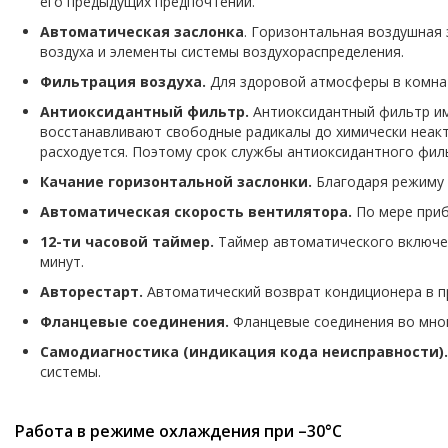
его предыдущих предпочтений.
Автоматическая заслонка
. Горизонтальная воздушная
воздуха и элементы системы воздухораспределения.
Фильтрация воздуха.
Для здоровой атмосферы в комнат
Антиоксидантный фильтр.
Антиоксидантный фильтр им
восстанавливают свободные радикалы до химически неакти
расходуется. Поэтому срок службы антиоксидантного филь
Качание горизонтальной заслонки.
Благодаря режиму 
Автоматическая скорость вентилятора.
По мере приб
12-ти часовой таймер.
Таймер автоматического включен
минут.
Авторестарт.
Автоматический возврат кондиционера в 
Фланцевые соединения.
Фланцевые соединения во мног
Самодиагностика (индикация кода неисправности).
системы.
Работа в режиме охлаждения при –30°С