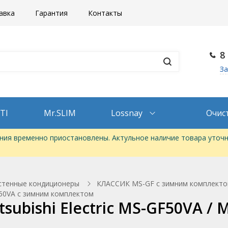
авка
Гарантия
Контакты
8
За
TI
Mr.SLIM
Lossnay
Очис
ия временно приостановлены. Актульное наличие товара уточн
стенные кондиционеры
КЛАССИК MS-GF с зимним комплект
F50VA с зимним комплектом
ubishi Electric MS-GF50VA /