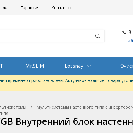
авка
Гарантия
Контакты
8
За
TI
Mr.SLIM
Lossnay
Очис
ия временно приостановлены. Актульное наличие товара уточн
льтисистемы
Мультисистемы настенного типа с инверторо
типа
35VGB Внутренний блок настен