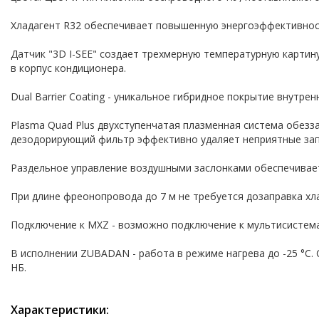
Хладагент R32 обеспечивает повышенную энергоэффективнос
Датчик "3D I-SEE" создает трехмерную температурную карти
в корпус кондиционера.
Dual Barrier Coating - уникальное гибридное покрытие внутре
Plasma Quad Plus двухступенчатая плазменная система обезз
дезодорирующий фильтр эффективно удаляет неприятные зап
Раздельное управление воздушными заслонками обеспечивае
При длине фреонопровода до 7 м не требуется дозаправка хл
Подключение к MXZ - возможно подключение к мультисистема
В исполнении ZUBADAN - работа в режиме нагрева до -25 °С.
НБ.
Характеристики: