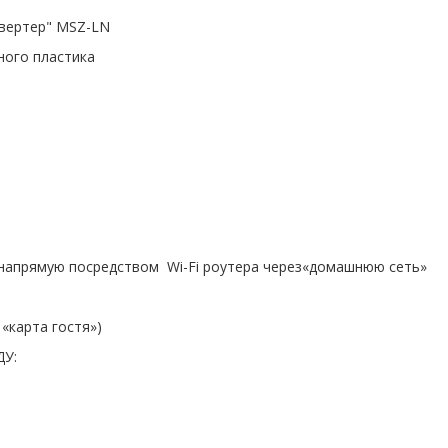
инвертер" MSZ-LN
ного пластика
 напрямую посредством Wi-Fi роутера через«домашнюю сеть»
 «карта гостя»)
ДУ: