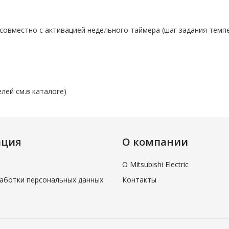
и
совместно с активацией недельного таймера (шаг задания темп
ей см.в каталоге)
ация
О компании
О Mitsubishi Electric
аботки персональных данных
Контакты